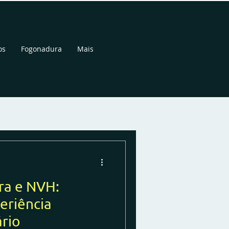
os
Fogonadura
Mais
ra e NVH:
eriência
ário