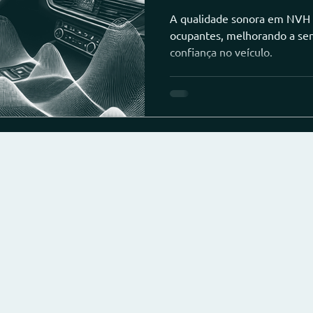
A qualidade sonora em NVH 
ocupantes, melhorando a sen
confiança no veículo.