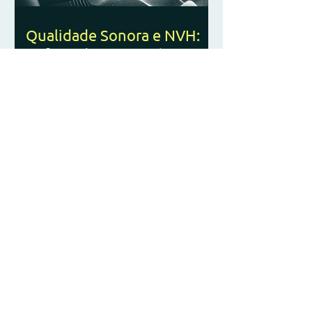
Qualidade Sonora e NVH:
Refinando a Experiência
Acústica do usuário
Descubra más en nuestro BLOG
Hablar
con nosotros
Comercial