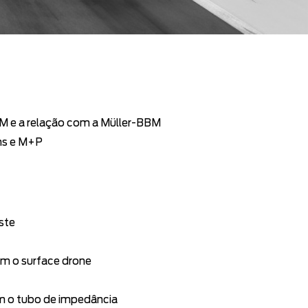
 e a relação com a Müller-BBM
ns e M+P
este
om o surface drone
om o tubo de impedância