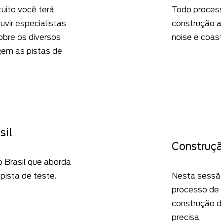
uito você terá
Todo process
uvir especialistas
construção 
obre os diversos
noise e coas
em as pistas de
sil
Construçã
o Brasil que aborda
pista de teste.
Nesta sessã
processo de 
construção d
precisa.