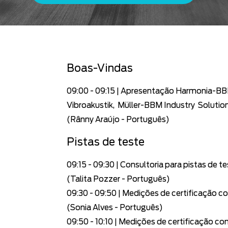
Boas-Vindas
09:00 - 09:15 | Apresentação H
armonia-BBM
Vibroakustik, Müller-
BBM Industry Solutio
(Rânny Araújo - P
ortuguês)
Pistas de
teste
09:15 - 09:30 |
Consultoria para pistas de t
(Talita Pozzer - Português)
09:30 - 09:50
| Medições de certificação c
(Sonia Alves - Português)
09:50 - 10:10 | Medições de certificação c