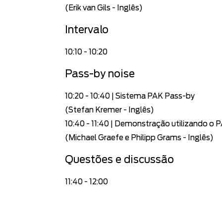
(Erik van Gils - I
nglês)
Int
erval
o
10:1
0 - 10
:20
Pa
ss-b
y n
oise
10:20
- 10:40
|
Sistema
PAK Pass-by
(Stefan Kremer
- Inglês)
10:40 - 11:40 | Demonstração utilizando o
(Michael Graefe e Philipp Grams - Inglês)
Questões
e discussão
11:40 - 12:00