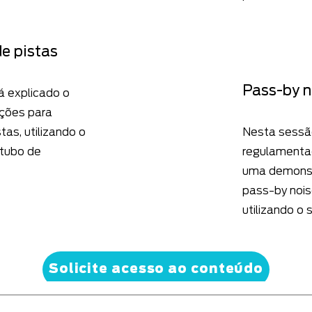
de pistas
Pass-by n
á explicado o
ções para
tas, utilizando o
Nesta sessã
 tubo de
regulamentaç
uma demons
pass-by nois
utilizando o
Solicite acesso ao conteúdo